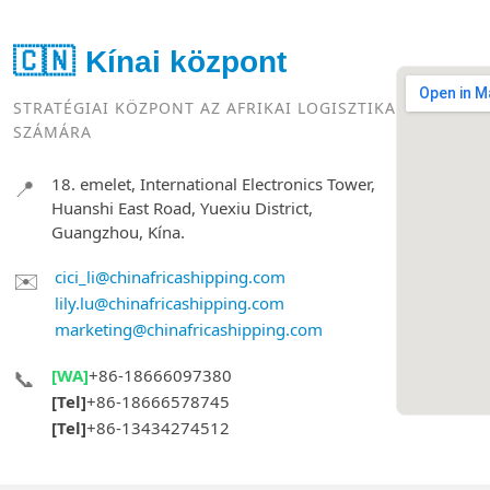
🇨🇳
Kínai központ
STRATÉGIAI KÖZPONT AZ AFRIKAI LOGISZTIKA
SZÁMÁRA
18. emelet, International Electronics Tower,
📍
Huanshi East Road, Yuexiu District,
Guangzhou, Kína.
✉️
cici_li@chinafricashipping.com
lily.lu@chinafricashipping.com
marketing@chinafricashipping.com
📞
[WA]
+86-18666097380
[Tel]
+86-18666578745
[Tel]
+86-13434274512