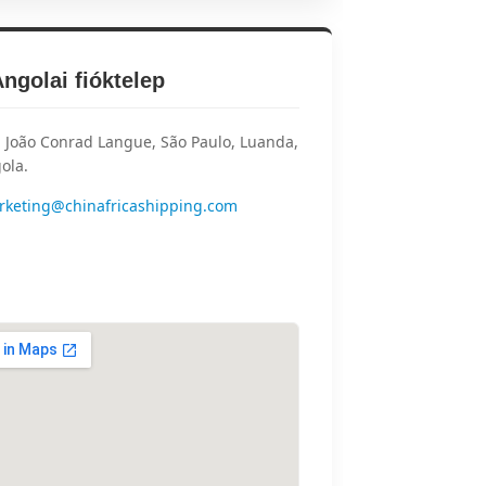
Angolai fióktelep
 João Conrad Langue, São Paulo, Luanda,
ola.
rketing@chinafricashipping.com