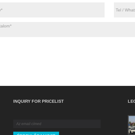
INQUIRY FOR PRICELIST
LE
Az Ultimate B2B útmutató a
rakománybiztosításhoz: fedezet,
szabályzatok és kárigények