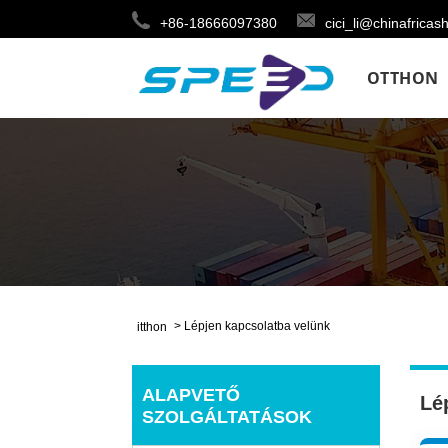
+86-18666097380
cici_li@chinafricas
OTTHON
>
Lépjen kapcsolatba velünk
itthon
ALAPVETŐ
Lé
SZOLGÁLTATÁSOK