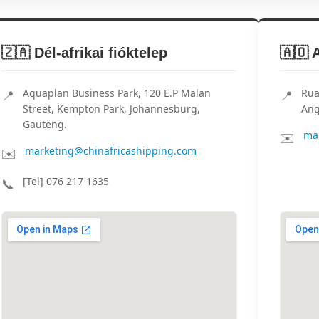
🇿🇦 Dél-afrikai fióktelep
🇦🇴 
Aquaplan Business Park, 120 E.P Malan
Rua
📍
📍
Street, Kempton Park, Johannesburg,
Ang
Gauteng.
ma
✉️
marketing@chinafricashipping.com
✉️
[Tel] 076 217 1635
📞