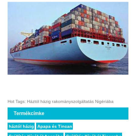
Hot Tags: Háztól házig rakományszolgáltatás Nigériába
Termékcímke
háztól házig
Apapa és Tincan