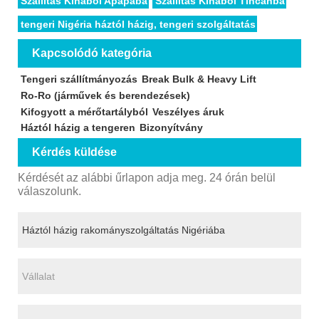
Szállítás Kínából Apapába
Szállítás Kínából Tincanba
tengeri Nigéria háztól házig, tengeri szolgáltatás
Kapcsolódó kategória
Tengeri szállítmányozás
Break Bulk & Heavy Lift
Ro-Ro (járművek és berendezések)
Kifogyott a mérőtartályból
Veszélyes áruk
Háztól házig a tengeren
Bizonyítvány
Kérdés küldése
Kérdését az alábbi űrlapon adja meg. 24 órán belül
válaszolunk.