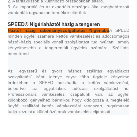
2. A tarifaküszöb a különböző országokban eltérő.
3. Az importáló és az exportáló országok által meghatározott
vámtarifák ugyanazon termékre eltérőek.
SPEED® Nigéria
háztól házig a tengeren
Háztól házig rakományszolgáltatás Nigériába
A SPEED
minden ügyfél számára kettős vámkezelést és adócsomagos
háztól-házig speciális vonali szolgáltatást tud nyújtani, amely
kényelmesebb a tengerentúli ügyfelek számára. Szállítási
menetrend:
Az „egyszerű és gyors házhoz szállítás egyablakos
szolgáltatás” iránti igénye egyre több ügyfele kényelme
érdekében a SPEED hozzáadta a kettős vámkezelést,
beleértve az egyablakos adózási szolgáltatást is.
Professzionális vámkezelési csapatunk van. az ügyfél
különböző igényeihez bármikor, hogy kidolgozza a megfelelő
ügyfél szállítási kettős vámkezelési rendszert, rugalmasan
tudja kezelni a különböző áruk vámkezelési eljárásait.