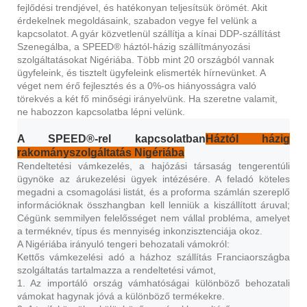
fejlődési trendjével, és hatékonyan teljesítsük örömét. Akit
érdekelnek megoldásaink, szabadon vegye fel velünk a
kapcsolatot. A gyár közvetlenül szállítja a kínai DDP-szállítást
Szenegálba, a SPEED® háztól-házig szállítmányozási
szolgáltatásokat Nigériába. Több mint 20 országból vannak
ügyfeleink, és tisztelt ügyfeleink elismerték hírnevünket. A
véget nem érő fejlesztés és a 0%-os hiányosságra való
törekvés a két fő minőségi irányelvünk. Ha szeretne valamit,
ne habozzon kapcsolatba lépni velünk.
A SPEED®-rel kapcsolatban
Háztól házig
rakományszolgáltatás Nigériába
Rendeltetési vámkezelés, a hajózási társaság tengerentúli
ügynöke az árukezelési ügyek intézésére. A feladó köteles
megadni a csomagolási listát, és a proforma számlán szereplő
információknak összhangban kell lenniük a kiszállított áruval;
Cégünk semmilyen felelősséget nem vállal probléma, amelyet
a terméknév, típus és mennyiség inkonzisztenciája okoz.
A Nigériába irányuló tengeri behozatali vámokról:
Kettős vámkezelési adó a házhoz szállítás Franciaországba
szolgáltatás tartalmazza a rendeltetési vámot,
1. Az importáló ország vámhatóságai különböző behozatali
vámokat hagynak jóvá a különböző termékekre.