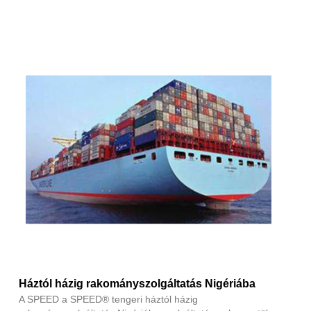
Háztól házig rakományszolgáltatás Nigériába
A SPEED a SPEED® tengeri háztól házig