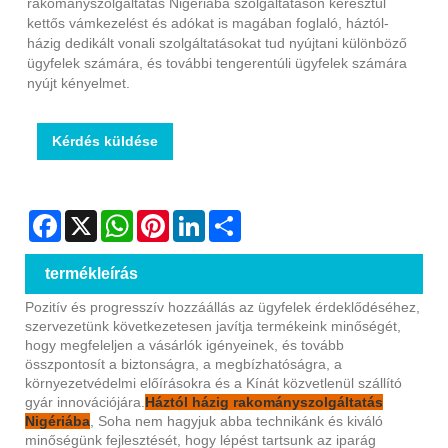
rakományszolgáltatás Nigériába szolgáltatáson keresztül
kettős vámkezelést és adókat is magában foglaló, háztól-
házig dedikált vonali szolgáltatásokat tud nyújtani különböző
ügyfelek számára, és további tengerentúli ügyfelek számára
nyújt kényelmet.
Kérdés küldése
Facebook
X
WhatsApp
Pinterest
LinkedIn
Share
termékleírás
Pozitív és progresszív hozzáállás az ügyfelek érdeklődéséhez,
szervezetünk következetesen javítja termékeink minőségét,
hogy megfeleljen a vásárlók igényeinek, és tovább
összpontosít a biztonságra, a megbízhatóságra, a
környezetvédelmi előírásokra és a Kínát közvetlenül szállító
gyár innovációjára.
Háztól házig rakományszolgáltatás
Nigériába
, Soha nem hagyjuk abba technikánk és kiváló
minőségünk fejlesztését, hogy lépést tartsunk az iparág