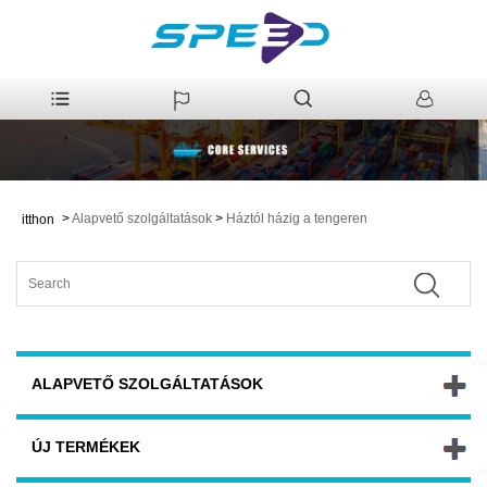
>
Alapvető szolgáltatások
>
Háztól házig a tengeren
itthon
ALAPVETŐ SZOLGÁLTATÁSOK
ÚJ TERMÉKEK