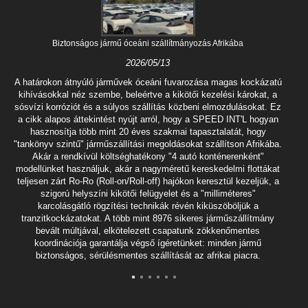
Biztonságos jármű óceáni szállítmányozás Afrikába
2026/05/13
A határokon átnyúló járművek óceáni fuvarozása magas kockázatú
kihívásokkal néz szembe, beleértve a kikötői kezelési károkat, a
sósvízi korróziót és a súlyos szállítás közbeni elmozdulásokat. Ez
a cikk alapos áttekintést nyújt arról, hogy a SPEED INT'L hogyan
hasznosítja több mint 20 éves szakmai tapasztalatát, hogy
"tankönyv szintű" járműszállítási megoldásokat szállítson Afrikába.
Akár a rendkívül költséghatékony "4 autó konténerenként"
modellünket használjuk, akár a nagyméretű kereskedelmi flottákat
teljesen zárt Ro-Ro (Roll-on/Roll-off) hajókon keresztül kezeljük, a
szigorú helyszíni kikötői felügyelet és a "milliméteres"
karcolásgátló rögzítési technikák révén kiküszöböljük a
tranzitkockázatokat. A több mint 8976 sikeres járműszállítmány
bevált múltjával, elkötelezett csapatunk zökkenőmentes
koordinációja garantálja végső ígéretünket: minden jármű
biztonságos, sérülésmentes szállítását az afrikai piacra.