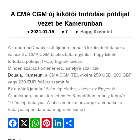
A CMA CGM új kikötői torlódási pótdíjat
vezet be Kamerunban
●
2024-01-19
●
7
●
Hagyj üzenetet
A kameruni Douala kikötőjében fennálló kikötői torlódásokra
válaszul a CMA CGM tájékoztatta ügyfeleit, hogy kikötői
torlódási pótdíjat (PCS) fognak kivetni.
Minden száraz konténerhez, amelyre szállítják
Douala, Kamerun
, a CMA CGM TEU-nként 250 USD, 200 GBP
vagy 230 EUR felárat számít fel.
Ez a pótdíj január 15-én lép életbe, kivéve az Egyesült
Államokban, annak területein és Kanadában, amely február
10-én lép hatályba. A latin-amerikai országokra vonatkozó
hatálybalépés dátuma még nem ismert.
Facebook
X
WhatsApp
Pinterest
LinkedIn
Share