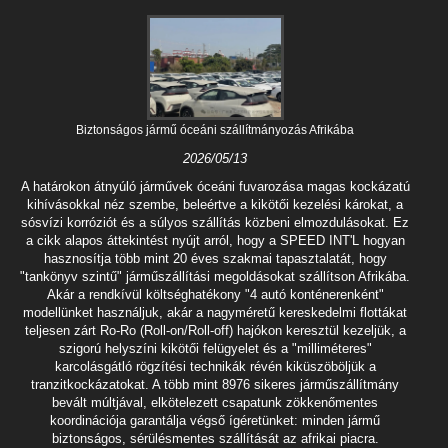
Biztonságos jármű óceáni szállítmányozás Afrikába
2026/05/13
A határokon átnyúló járművek óceáni fuvarozása magas kockázatú
kihívásokkal néz szembe, beleértve a kikötői kezelési károkat, a
sósvízi korróziót és a súlyos szállítás közbeni elmozdulásokat. Ez
a cikk alapos áttekintést nyújt arról, hogy a SPEED INT'L hogyan
hasznosítja több mint 20 éves szakmai tapasztalatát, hogy
"tankönyv szintű" járműszállítási megoldásokat szállítson Afrikába.
Akár a rendkívül költséghatékony "4 autó konténerenként"
modellünket használjuk, akár a nagyméretű kereskedelmi flottákat
teljesen zárt Ro-Ro (Roll-on/Roll-off) hajókon keresztül kezeljük, a
szigorú helyszíni kikötői felügyelet és a "milliméteres"
karcolásgátló rögzítési technikák révén kiküszöböljük a
tranzitkockázatokat. A több mint 8976 sikeres járműszállítmány
bevált múltjával, elkötelezett csapatunk zökkenőmentes
koordinációja garantálja végső ígéretünket: minden jármű
biztonságos, sérülésmentes szállítását az afrikai piacra.